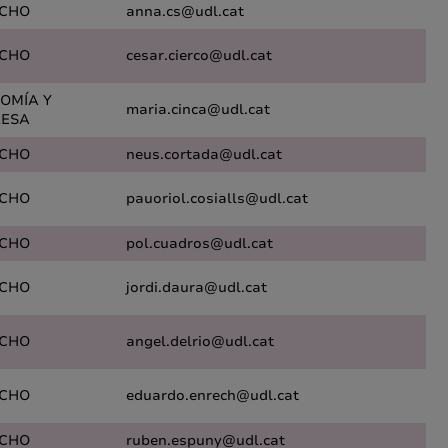
CHO
anna.cs@udl.cat
CHO
cesar.cierco@udl.cat
OMÍA Y
maria.cinca@udl.cat
ESA
CHO
neus.cortada@udl.cat
CHO
pauoriol.cosialls@udl.cat
CHO
pol.cuadros@udl.cat
CHO
jordi.daura@udl.cat
CHO
angel.delrio@udl.cat
CHO
eduardo.enrech@udl.cat
CHO
ruben.espuny@udl.cat