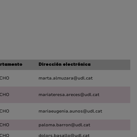
rtamento
Dirección electrónica
CHO
marta.almuzara@udl.cat
CHO
mariateresa.areces@udl.cat
CHO
mariaeugenia.aunos@udl.cat
CHO
paloma.barron@udl.cat
CHO
dolors.basallo@udl.cat