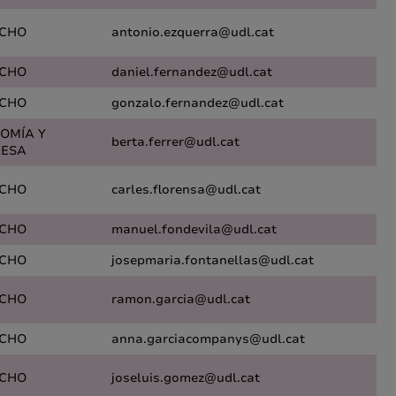
CHO
antonio.ezquerra@udl.cat
CHO
daniel.fernandez@udl.cat
CHO
gonzalo.fernandez@udl.cat
OMÍA Y
berta.ferrer@udl.cat
ESA
CHO
carles.florensa@udl.cat
CHO
manuel.fondevila@udl.cat
CHO
josepmaria.fontanellas@udl.cat
CHO
ramon.garcia@udl.cat
CHO
anna.garciacompanys@udl.cat
CHO
joseluis.gomez@udl.cat