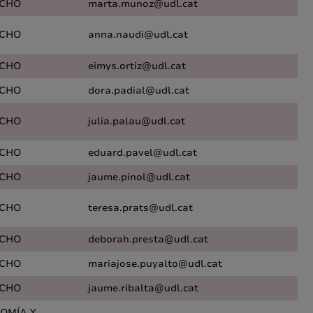
CHO
marta.munoz@udl.cat
CHO
anna.naudi@udl.cat
CHO
eimys.ortiz@udl.cat
CHO
dora.padial@udl.cat
CHO
julia.palau@udl.cat
CHO
eduard.pavel@udl.cat
CHO
jaume.pinol@udl.cat
CHO
teresa.prats@udl.cat
CHO
deborah.presta@udl.cat
CHO
mariajose.puyalto@udl.cat
CHO
jaume.ribalta@udl.cat
OMÍA Y