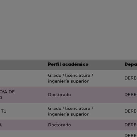
Perfil académico
Depa
Grado / licenciatura /
DERE
ingeniería superior
O/A DE
Doctorado
DERE
D
Grado / licenciatura /
 T1
DERE
ingeniería superior
A
Doctorado
DERE
DERE