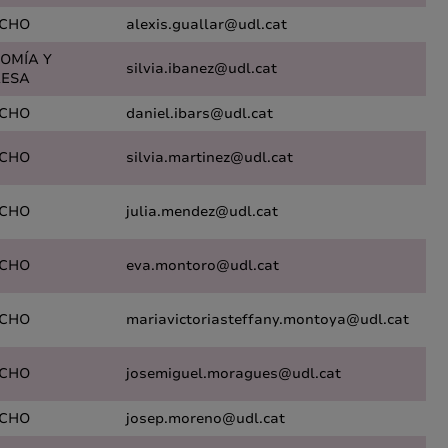
CHO
alexis.guallar@udl.cat
OMÍA Y
silvia.ibanez@udl.cat
ESA
CHO
daniel.ibars@udl.cat
CHO
silvia.martinez@udl.cat
CHO
julia.mendez@udl.cat
CHO
eva.montoro@udl.cat
CHO
mariavictoriasteffany.montoya@udl.cat
CHO
josemiguel.moragues@udl.cat
CHO
josep.moreno@udl.cat