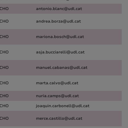
CHO
antonio.blanc@udl.cat
CHO
andrea.borza@udl.cat
CHO
mariona.bosch@udl.cat
CHO
asja.bucciarelli@udl.cat
CHO
manuel.cabanas@udl.cat
CHO
marta.calvo@udl.cat
CHO
nuria.camps@udl.cat
CHO
joaquin.carbonell@udl.cat
CHO
merce.castillo@udl.cat