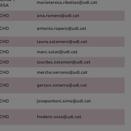
mariateresa.ribelles@udl.cat
ESA
CHO
ana.romero@udl.cat
CHO
antonio.ropero@udl.cat
CHO
laura.salamero@udl.cat
CHO
marc.salat@udl.cat
CHO
lourdes.salomon@udl.cat
CHO
merche.serrano@udl.cat
CHO
gerson.simarro@udl.cat
CHO
josepantoni.simo@udl.cat
CHO
frederic.sola@udl.cat