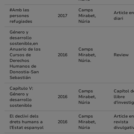
#Amb les
Camps
Article en
persones
2017
Mirabet,
diari
refugiades
Núria
Género y
desarrollo
sostenible,en
Anuario de los
Camps
Cursos de
2016
Mirabet,
Review
Derechos
Núria.
Humanos de
Donostia-San
Sebastián
Capítulo V:
Camps
Capítol d
Género y
2016
Mirabet,
llibre
desarrollo
Núria
d'investi
sostenible
El declivi dels
Camps
Article en
drets humans a
2016
Mirabet,
revista
l'Estat espanyol
Núria
divulgati