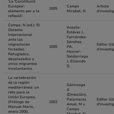
'La 'Constitució
Europea':
Camps
Article
2005
elements per a la
Mirabet, N
d'investi
reflexió'.
Camps, N (ed.): El
Acosta-
Derecho
Estévez J,
Internacional
Fernández-
ante las
Sánchez
migraciones
Editor lli
2005
PA,
forzadas.
d'investi
Hoover-
Refugiados,
Saldarriaga
desplazados y
J, Elizondo
otros migrantes
D.
involuntarios
La vertebración
de la región
Galinsoga
mediterránea: un
A
reto para la
(Dirección),
Unión Europea,
Palomares
Editor lli
(Prólogo de
2002
Amat, M y
d'investi
Manuel Marín,
Camps
enero 2000,
Mirabet, N