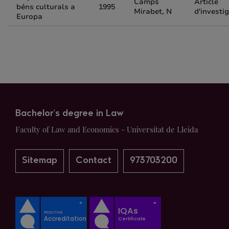
Camps
Article
béns culturals a
1995
Mirabet, N
d'investi
Europa
Bachelor's degree in Law
Faculty of Law and Economics - Universitat de Lleida
Sitemap
Contact
973703200