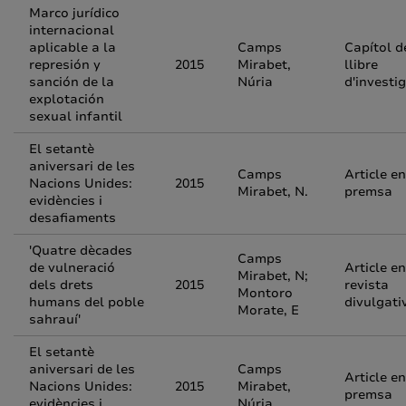
Marco jurídico
internacional
aplicable a la
Camps
Capítol d
represión y
2015
Mirabet,
llibre
sanción de la
Núria
d'investi
explotación
sexual infantil
El setantè
aniversari de les
Camps
Article en
Nacions Unides:
2015
Mirabet, N.
premsa
evidències i
desafiaments
'Quatre dècades
Camps
de vulneració
Article en
Mirabet, N;
dels drets
2015
revista
Montoro
humans del poble
divulgati
Morate, E
sahrauí'
El setantè
aniversari de les
Camps
Article en
Nacions Unides:
2015
Mirabet,
premsa
evidències i
Núria