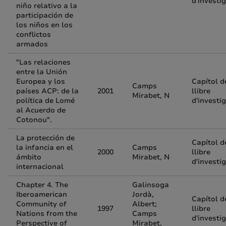
d'investi
niño relativo a la
participación de
los niños en los
conflictos
armados
"Las relaciones
entre la Unión
Europea y los
Capítol d
Camps
países ACP: de la
2001
llibre
Mirabet, N
política de Lomé
d'investi
al Acuerdo de
Cotonou".
La protección de
Capítol d
la infancia en el
Camps
2000
llibre
ámbito
Mirabet, N
d'investi
internacional
Chapter 4. The
Galinsoga
Iberoamerican
Jordà,
Capítol d
Community of
Albert;
1997
llibre
Nations from the
Camps
d'investi
Perspective of
Mirabet,