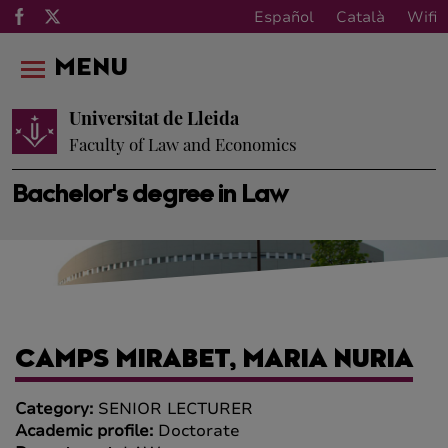
Español
Català
Wifi
MENU
Universitat de Lleida
Faculty of Law and Economics
Bachelor's degree in Law
CAMPS MIRABET, MARIA NURIA
Category:
SENIOR LECTURER
Academic profile:
Doctorate