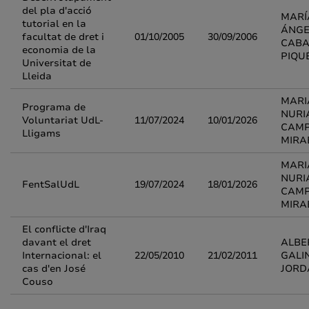
del pla d'acció
MARÍ
tutorial en la
ÁNGE
facultat de dret i
01/10/2005
30/09/2006
CABA
economia de la
PIQU
Universitat de
Lleida
MARI
Programa de
NURI
Voluntariat UdL-
11/07/2024
10/01/2026
CAM
Lligams
MIRA
MARI
NURI
FentSalUdL
19/07/2024
18/01/2026
CAM
MIRA
El conflicte d'Iraq
davant el dret
ALBE
Internacional: el
22/05/2010
21/02/2011
GALI
cas d'en José
JORD
Couso