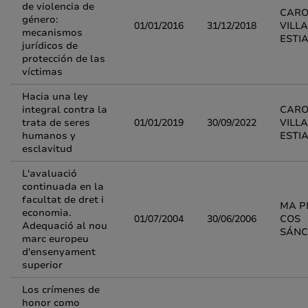
de violencia de
CARO
género:
01/01/2016
31/12/2018
VILL
mecanismos
ESTI
jurídicos de
protección de las
víctimas
Hacia una ley
integral contra la
CARO
trata de seres
01/01/2019
30/09/2022
VILL
humanos y
ESTI
esclavitud
L'avaluació
continuada en la
facultat de dret i
MA P
economia.
01/07/2004
30/06/2006
COS
Adequació al nou
SÁNC
marc europeu
d'ensenyament
superior
Los crímenes de
honor como