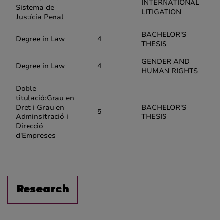
INTERNATIONAL
Sistema de
LITIGATION
Justícia Penal
BACHELOR'S
Degree in Law
4
THESIS
GENDER AND
Degree in Law
4
HUMAN RIGHTS
Doble
titulació:Grau en
Dret i Grau en
BACHELOR'S
5
Adminsitració i
THESIS
Direcció
d'Empreses
Research