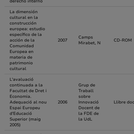
derecho interno
La dimensión
cultural en la
construcción
europea: estudio
específico de la
Camps
acción de la
2007
CD-ROM
Mirabet, N
Comunidad
Europea en
materia de
patrimonio
cultural
L'avaluació
continuada a la
Grup de
Facultat de Dret i
Traball
Economia.
sobre
Adequació al nou
2006
Innovació
Llibre do
Espai Europeu
Docent de
d'Educació
la FDE de
Superior (maig
la UdL
2005)