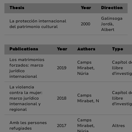
Thesis
Year
Direction
Galinsoga
La protección internacional
2000
Jordà,
del patrimonio cultural
Albert
Publications
Year
Authors
Type
Los matrimonios
Camps
Capítol d
forzados: marco
2019
Mirabet,
llibre
jurídico
Núria
d'investi
internacional
La violencia
contra la mujer:
Capítol d
Camps
marco jurídico
2018
llibre
Mirabet, N
internacional y
d'investi
regional
Camps
Amb les persones
2017
Mirabet,
Altres
refugiades
Núria