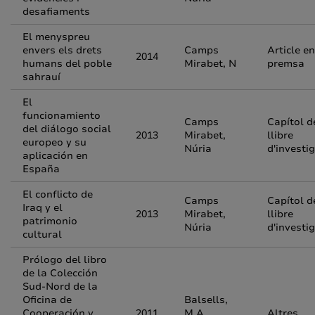
desafiaments
El menyspreu
envers els drets
Camps
Article en
2014
humans del poble
Mirabet, N
premsa
sahrauí
El
funcionamiento
Camps
Capítol d
del diálogo social
2013
Mirabet,
llibre
europeo y su
Núria
d'investi
aplicación en
España
El conflicto de
Camps
Capítol d
Iraq y el
2013
Mirabet,
llibre
patrimonio
Núria
d'investi
cultural
Prólogo del libro
de la Colección
Sud-Nord de la
Oficina de
Balsells,
Cooperación y
2011
M.A
Altres