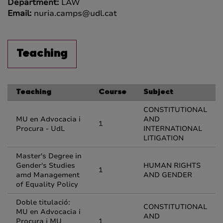
Department:
LAW
Email:
nuria.camps@udl.cat
Teaching
Teaching
Course
Subject
CONSTITUTIONAL
MU en Advocacia i
AND
1
Procura - UdL
INTERNATIONAL
LITIGATION
Master's Degree in
Gender's Studies
HUMAN RIGHTS
1
amd Management
AND GENDER
of Equality Policy
Doble titulació:
CONSTITUTIONAL
MU en Advocacia i
AND
Procura i MU
1