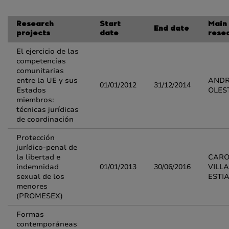
Research
Start
Main
End date
projects
date
rese
El ejercicio de las
competencias
comunitarias
entre la UE y sus
AND
01/01/2012
31/12/2014
Estados
OLES
miembros:
técnicas jurídicas
de coordinación
Protección
jurídico-penal de
la libertad e
CARO
indemnidad
01/01/2013
30/06/2016
VILL
sexual de los
ESTI
menores
(PROMESEX)
Formas
contemporáneas