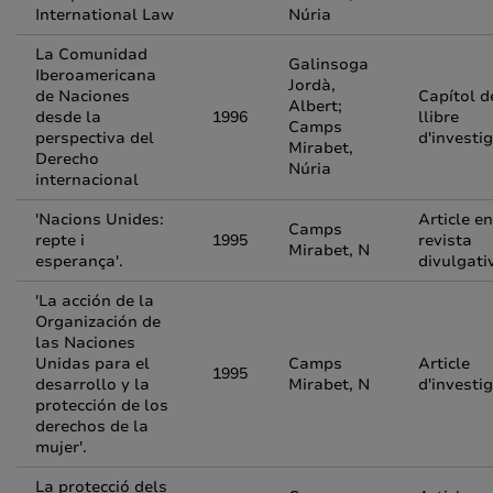
International Law
Núria
La Comunidad
Galinsoga
Iberoamericana
Jordà,
de Naciones
Capítol d
Albert;
desde la
1996
llibre
Camps
perspectiva del
d'investi
Mirabet,
Derecho
Núria
internacional
'Nacions Unides:
Article en
Camps
repte i
1995
revista
Mirabet, N
esperança'.
divulgati
'La acción de la
Organización de
las Naciones
Unidas para el
Camps
Article
1995
desarrollo y la
Mirabet, N
d'investi
protección de los
derechos de la
mujer'.
La protecció dels