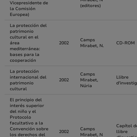
Vicepresidente de
(editores)
la Comisión
Europea)
La protección del
patrimonio
cultural en el
Camps
área
2002
CD-ROM
Mirabet, N.
mediterránea:
bases para la
cooperación
La protección
Camps
internacional del
Llibre
2002
Mirabet,
patrimonio
d'investi
Núria
cultural
El principio del
interés superior
del niño y el
Protocolo
facultativo a la
Capítol d
Convención sobre
Camps
2002
llibre
los derechos del
Mirabet, N