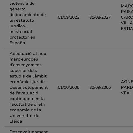
violencia de
MARC
género:
PAISA
delineamiento de
01/09/2023
31/08/2027
CARO
un estatuto
VILL
jurídico-
ESTI
asistencial
protector en
España
Adequació al nou
marc europeu
d'ensenyament
superior dels
estudis de l'àmbit
econòmic i jurídic.
AGNE
Desenvolupament
01/10/2005
30/09/2006
PARD
de l'avaluació
VEA
continuada en la
facultat de dret i
economia de la
Universitat de
Lleida
Desenvolupament