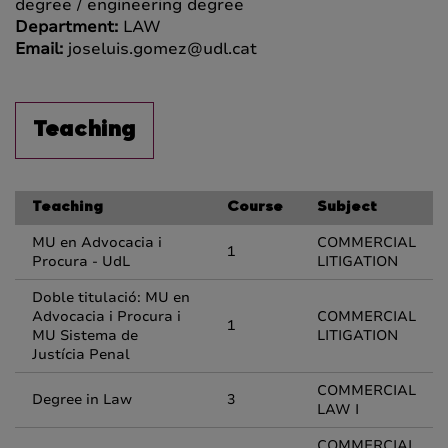
degree / engineering degree
Department:
LAW
Email:
joseluis.gomez@udl.cat
Teaching
Teaching
Course
Subject
MU en Advocacia i
COMMERCIAL
1
Procura - UdL
LITIGATION
Doble titulació: MU en
Advocacia i Procura i
COMMERCIAL
1
MU Sistema de
LITIGATION
Justícia Penal
COMMERCIAL
Degree in Law
3
LAW I
COMMERCIAL