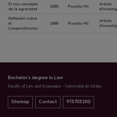
El nou concepte
Article
1989
Puyalto MJ.
de la agrarietat
d'investi
Reflexión sobre
Article
el
1988
Puyalto MJ.
d'investi
Cooperativismo
Bachelor's degree in Law
Faculty of Law and Economics - Universitat de Lleida
Sitemap
Contact
973703200