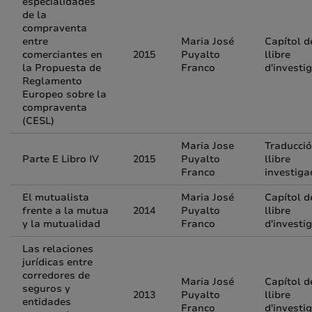
especialidades
de la
compraventa
entre
Maria José
Capítol d
comerciantes en
2015
Puyalto
llibre
la Propuesta de
Franco
d'investi
Reglamento
Europeo sobre la
compraventa
(CESL)
Maria Jose
Traducció
Parte E Libro IV
2015
Puyalto
llibre
Franco
investiga
El mutualista
Maria José
Capítol d
frente a la mutua
2014
Puyalto
llibre
y la mutualidad
Franco
d'investi
Las relaciones
jurídicas entre
corredores de
Maria José
Capítol d
seguros y
2013
Puyalto
llibre
entidades
Franco
d'investi