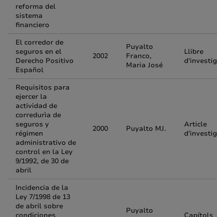
reforma del
sistema
financiero
El corredor de
Puyalto
seguros en el
Llibre
2002
Franco,
Derecho Positivo
d'investi
Maria José
Español
Requisitos para
ejercer la
actividad de
corredurìa de
seguros y
Article
2000
Puyalto MJ.
régimen
d'investi
administrativo de
control en la Ley
9/1992, de 30 de
abril
Incidencia de la
Ley 7/1998 de 13
de abril sobre
Puyalto
condiciones
Capítols