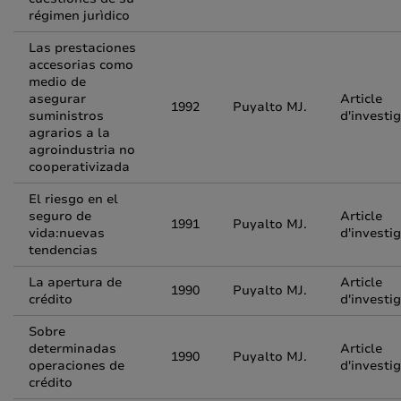
régimen jurìdico
Las prestaciones
accesorias como
medio de
asegurar
Article
1992
Puyalto MJ.
suministros
d'investi
agrarios a la
agroindustria no
cooperativizada
El riesgo en el
seguro de
Article
1991
Puyalto MJ.
vida:nuevas
d'investi
tendencias
La apertura de
Article
1990
Puyalto MJ.
crédito
d'investi
Sobre
determinadas
Article
1990
Puyalto MJ.
operaciones de
d'investi
crédito