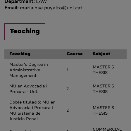
Department:
LAW
Email:
mariajose.puyalto@udl.cat
Teaching
Teaching
Course
Subject
Master's Degree in
MASTER'S
Administrative
1
THESIS
Management
MU en Advocacia i
MASTER'S
2
Procura - UdL
THESIS
Doble titulació: MU en
Advocacia i Procura i
MASTER'S
2
MU Sistema de
THESIS
Justícia Penal
COMMERCIAL