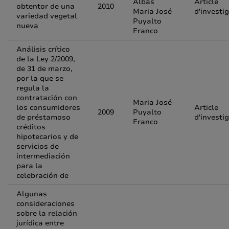
Albás
Article
obtentor de una
2010
Maria José
d'investi
variedad vegetal
Puyalto
nueva
Franco
Análisis crítico
de la Ley 2/2009,
de 31 de marzo,
por la que se
regula la
contratación con
Maria José
los consumidores
Article
2009
Puyalto
de préstamoso
d'investi
Franco
créditos
hipotecarios y de
servicios de
intermediación
para la
celebración de
Algunas
consideraciones
sobre la relación
jurídica entre