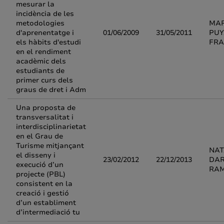
mesurar la
incidència de les
metodologies
MAR
d'aprenentatge i
01/06/2009
31/05/2011
PUY
els hàbits d'estudi
FR
en el rendiment
acadèmic dels
estudiants de
primer curs dels
graus de dret i Adm
Una proposta de
transversalitat i
interdisciplinarietat
en el Grau de
Turisme mitjançant
NAT
el disseny i
23/02/2012
22/12/2013
DAR
execució d’un
RA
projecte (PBL)
consistent en la
creació i gestió
d’un establiment
d’intermediació tu