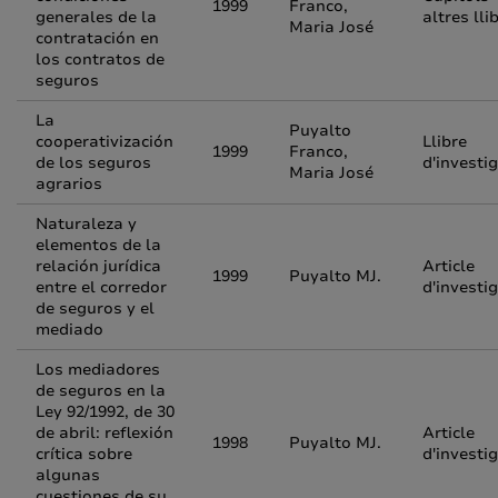
1999
Franco,
generales de la
altres lli
Maria José
contratación en
los contratos de
seguros
La
Puyalto
cooperativización
Llibre
1999
Franco,
de los seguros
d'investi
Maria José
agrarios
Naturaleza y
elementos de la
relación jurídica
Article
1999
Puyalto MJ.
entre el corredor
d'investi
de seguros y el
mediado
Los mediadores
de seguros en la
Ley 92/1992, de 30
de abril: reflexión
Article
1998
Puyalto MJ.
crítica sobre
d'investi
algunas
cuestiones de su