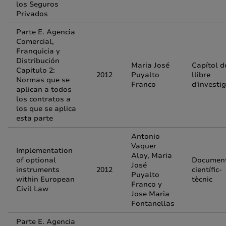
los Seguros
Privados
Parte E. Agencia
Comercial,
Franquicia y
Distribución
Maria José
Capítol d
Capitulo 2:
2012
Puyalto
llibre
Normas que se
Franco
d'investi
aplican a todos
los contratos a
los que se aplica
esta parte
Antonio
Vaquer
Implementation
Aloy, Maria
of optional
Documen
José
instruments
2012
científic-
Puyalto
within European
tècnic
Franco y
Civil Law
Jose Maria
Fontanellas
Parte E. Agencia