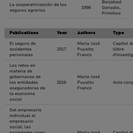
Borjabad
La cooperativización de los
1998
Gonzalo,
seguros agrarios
Primitivo
Publications
Year
Authors
Type
El seguro de
Maria José
Capítol d
accidentes
2017
Puyalto
llibre
personales
Franco
d'investi
Los retos en
materia de
gobernanza de
Maria José
las entidades
2016
Puyalto
Acta con
aseguradoras de
Franco
la economia
social
Del empresario
individual al
empresario
social: las
sociedades como
Maria José
Capítol d