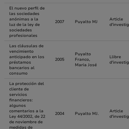
El nuevo perfil de
las sociedades
anónimas a la
Article
2007
Puyalto MJ
luz de la ley de
d'investi
sociedades
profesionales
Las cláusulas de
vencimiento
Puyalto
anticipado en los
Llibre
2005
Franco,
préstamos
d'investi
Maria José
bancarios al
consumo
La protección del
cliente de
servicios
financieros:
algunos
comentarios a la
Article
2004
Puyalto MJ.
Ley 44/2002, de 22
d'investi
de noviembre de
medidas de