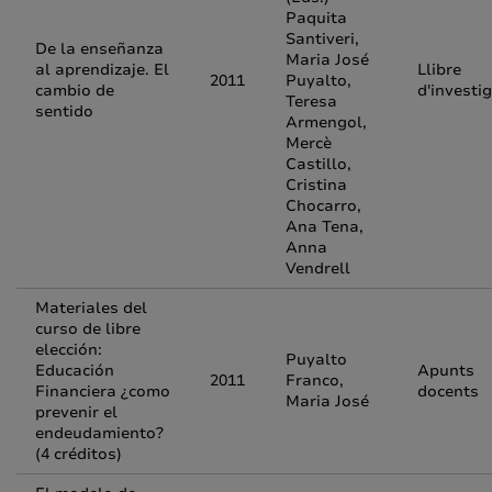
Paquita
Santiveri,
De la enseñanza
Maria José
al aprendizaje. El
Llibre
2011
Puyalto,
cambio de
d'investi
Teresa
sentido
Armengol,
Mercè
Castillo,
Cristina
Chocarro,
Ana Tena,
Anna
Vendrell
Materiales del
curso de libre
elección:
Puyalto
Educación
Apunts
2011
Franco,
Financiera ¿como
docents
Maria José
prevenir el
endeudamiento?
(4 créditos)