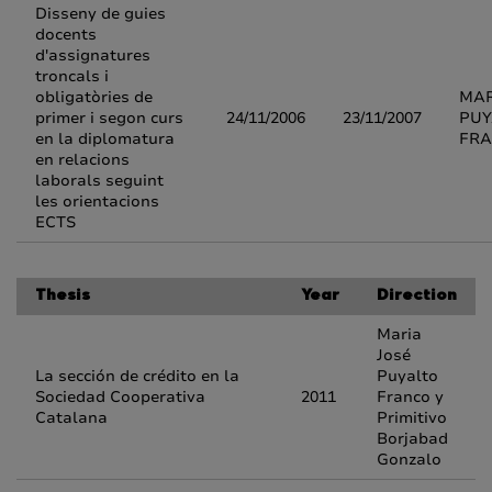
Disseny de guies
docents
d'assignatures
troncals i
obligatòries de
MAR
primer i segon curs
24/11/2006
23/11/2007
PUY
en la diplomatura
FR
en relacions
laborals seguint
les orientacions
ECTS
Thesis
Year
Direction
Maria
José
La sección de crédito en la
Puyalto
Sociedad Cooperativa
2011
Franco y
Catalana
Primitivo
Borjabad
Gonzalo