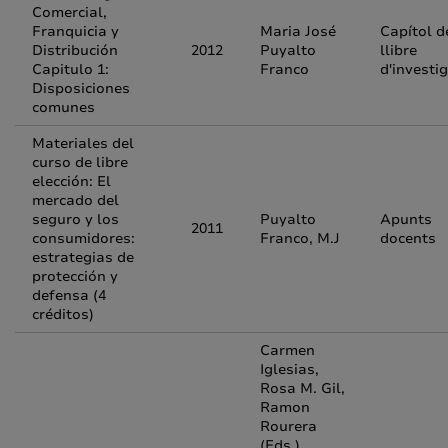
Comercial,
Franquicia y
Maria José
Capítol d
Distribución
2012
Puyalto
llibre
Capitulo 1:
Franco
d'investi
Disposiciones
comunes
Materiales del
curso de libre
elección: El
mercado del
seguro y los
Puyalto
Apunts
2011
consumidores:
Franco, M.J
docents
estrategias de
protección y
defensa (4
créditos)
Carmen
Iglesias,
Rosa M. Gil,
Ramon
Rourera
(Eds.)