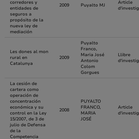
corredores y
Article
2009
Puyalto MJ
entidades de
d'investi
seguros a
propósito de la
nueva ley de
mediación
Puyalto
Franco,
Les dones al mon
Maria José
Llibre
rural en
2009
Antonio
d'investi
Catalunya
Colom
Gorgues
La cesión de
cartera como
operación de
concentración
PUYALTO
económica y su
FRANCO,
Article
2008
control en la Ley
MARIA
d'investi
15/2007, de 3 de
JOSÉ
julio de Defensa
de la
Competencia