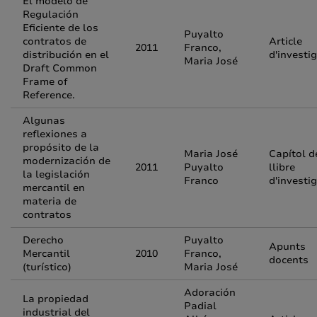
El modelo de
Regulación
Eficiente de los
Puyalto
contratos de
Article
2011
Franco,
distribución en el
d'investi
Maria José
Draft Common
Frame of
Reference.
Algunas
reflexiones a
propósito de la
Maria José
Capítol d
modernización de
2011
Puyalto
llibre
la legislación
Franco
d'investi
mercantil en
materia de
contratos
Derecho
Puyalto
Apunts
Mercantil
2010
Franco,
docents
(turístico)
Maria José
Adoración
La propiedad
Padial
industrial del