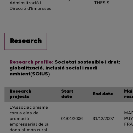
Adminsitració i
THESIS
Direcció d'Empreses
Research
Research profile:
Societat sostenible i dret:
globalització, inclusió social i medi
ambient(SOIUS)
Research
Start
Mai
End date
projects
date
res
L'Associacionisme
com a eina de
MAR
promoció
01/01/2006
31/12/2007
PUY
empressarial de la
FR
dona al món rural.