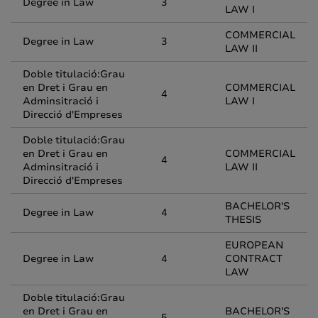
Degree in Law
3
LAW I
COMMERCIAL
Degree in Law
3
LAW II
Doble titulació:Grau
en Dret i Grau en
COMMERCIAL
4
Adminsitració i
LAW I
Direcció d'Empreses
Doble titulació:Grau
en Dret i Grau en
COMMERCIAL
4
Adminsitració i
LAW II
Direcció d'Empreses
BACHELOR'S
Degree in Law
4
THESIS
EUROPEAN
Degree in Law
4
CONTRACT
LAW
Doble titulació:Grau
en Dret i Grau en
BACHELOR'S
5