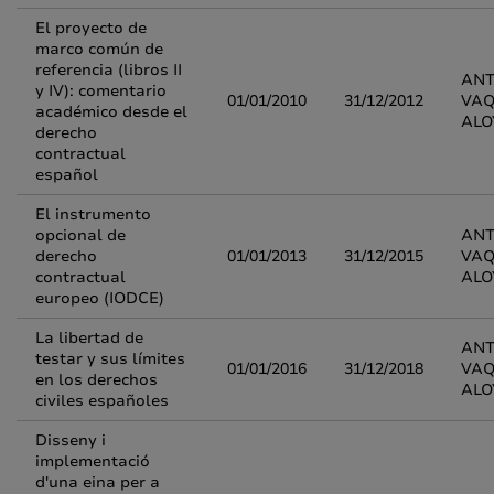
El proyecto de
marco común de
referencia (libros II
ANT
y IV): comentario
01/01/2010
31/12/2012
VA
académico desde el
ALO
derecho
contractual
español
El instrumento
opcional de
ANT
derecho
01/01/2013
31/12/2015
VA
contractual
ALO
europeo (IODCE)
La libertad de
ANT
testar y sus límites
01/01/2016
31/12/2018
VA
en los derechos
ALO
civiles españoles
Disseny i
implementació
d'una eina per a