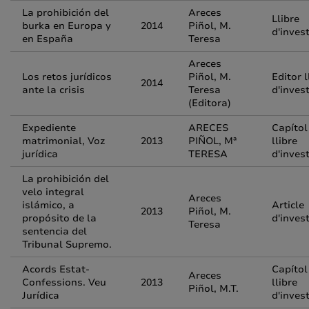
La prohibición del
Areces
Llibre
burka en Europa y
2014
Piñol, M.
d'inves
en España
Teresa
Areces
Los retos jurídicos
Piñol, M.
Editor l
2014
ante la crisis
Teresa
d'inves
(Editora)
Expediente
ARECES
Capítol
matrimonial, Voz
2013
PIÑOL, Mª
llibre
jurídica
TERESA
d'inves
La prohibición del
velo integral
Areces
islámico, a
Article
2013
Piñol, M.
propósito de la
d'inves
Teresa
sentencia del
Tribunal Supremo.
Acords Estat-
Capítol
Areces
Confessions. Veu
2013
llibre
Piñol, M.T.
Jurídica
d'inves