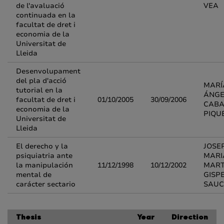
de l'avaluació
VEA
continuada en la
facultat de dret i
economia de la
Universitat de
Lleida
Desenvolupament
del pla d'acció
MARÍ
tutorial en la
ÁNGE
facultat de dret i
01/10/2005
30/09/2006
CABA
economia de la
PIQU
Universitat de
Lleida
El derecho y la
JOSE
psiquiatria ante
MARI
la manipulación
11/12/1998
10/12/2002
MART
mental de
GISP
carácter sectario
SAU
Thesis
Year
Direction