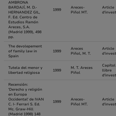
AMBRONA
BARDAJÍ, M. D.-
Areces-
Article
1999
HERNANDEZ GIL,
Piñol MT.
d'inves
F. Ed. Centro de
Estudios Ramón
Areces, S.A.
(Madrid 1999), 498
pp.
The devolepement
Areces
Article
of family law in
1999
Piñol, M. T.
d'inves
Spain
Capítol
Tutela del menor y
M. T. Areces
1999
llibre
libertad religiosa
Piñol
d'inves
Recensión:
'Derecho y religión
en Europa
Occidental' de IVAN
Areces-
Article
1999
C. I- Ferrari S. Ed.
Piñol MT.
d'inves
Mc. Graw-Hill
(Madrid 1998) 148