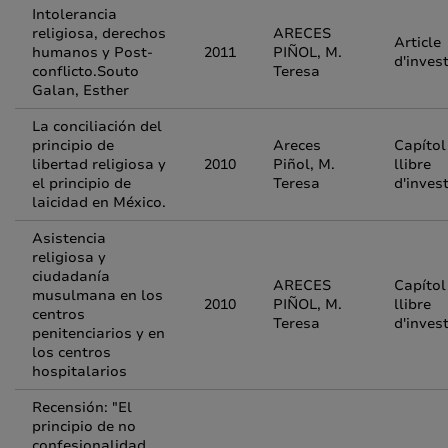
Intolerancia
religiosa, derechos
ARECES
Article
humanos y Post-
2011
PIÑOL, M.
d'inves
conflicto.Souto
Teresa
Galan, Esther
La conciliación del
principio de
Areces
Capítol
libertad religiosa y
2010
Piñol, M.
llibre
el principio de
Teresa
d'inves
laicidad en México.
Asistencia
religiosa y
ciudadanía
ARECES
Capítol
musulmana en los
2010
PIÑOL, M.
llibre
centros
Teresa
d'inves
penitenciarios y en
los centros
hospitalarios
Recensión: "El
principio de no
confesionalidad