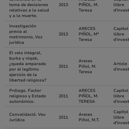
toma de decisiones
2013
PIÑOL, M.
llibre
relativas a la salud
Teresa
d'inves
y a la muerte.
Investigación
ARECES
Capítol
previa al
2013
PIÑOL, Mª
llibre
matrimonio, Voz
Teresa
d'inves
jurídica
El velo integral,
burka y niqab,
Areces
¿queda amparado
Article
2011
Piñol, M.
por el legítimo
d'inves
Teresa
ejercicio de la
libertad religiosa?
Prólogo. Factor
ARECES
Capítol
religioso y Estado
2011
PIÑOL, M.
llibre
autonómico.
TERESA
d'inves
Capítol
Convalidació. Veu
Areces
2011
llibre
Jurídica
Piñol, M.T.
d'inves