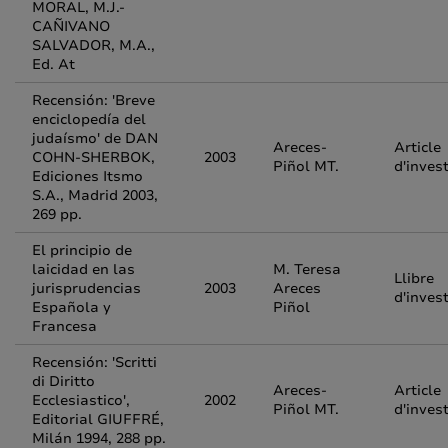
MORAL, M.J.-
CAÑIVANO
SALVADOR, M.A.,
Ed. At
Recensión: 'Breve
enciclopedía del
judaísmo' de DAN
Areces-
Article
COHN-SHERBOK,
2003
Piñol MT.
d'inves
Ediciones Itsmo
S.A., Madrid 2003,
269 pp.
El principio de
laicidad en las
M. Teresa
Llibre
jurisprudencias
2003
Areces
d'inves
Española y
Piñol
Francesa
Recensión: 'Scritti
di Diritto
Areces-
Article
Ecclesiastico',
2002
Piñol MT.
d'inves
Editorial GIUFFRÉ,
Milán 1994, 288 pp.