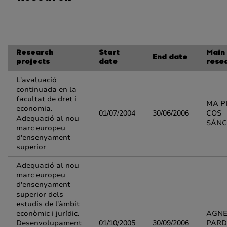
Research
Start
Main
End date
projects
date
rese
L'avaluació
continuada en la
facultat de dret i
MA P
economia.
01/07/2004
30/06/2006
COS
Adequació al nou
SÁNC
marc europeu
d'ensenyament
superior
Adequació al nou
marc europeu
d'ensenyament
superior dels
estudis de l'àmbit
econòmic i jurídic.
AGNE
Desenvolupament
01/10/2005
30/09/2006
PARD