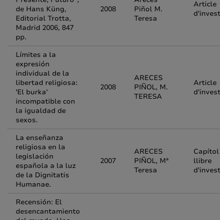
Article
de Hans Küng,
2008
Piñol M.
d'inves
Editorial Trotta,
Teresa
Madrid 2006, 847
pp.
Límites a la
expresión
individual de la
ARECES
libertad religiosa:
Article
2008
PIÑOL, M.
'El burka'
d'inves
TERESA
incompatible con
la igualdad de
sexos.
La enseñanza
religiosa en la
ARECES
Capítol
legislación
2007
PIÑOL, Mª
llibre
española a la luz
Teresa
d'inves
de la Dignitatis
Humanae.
Recensión: El
desencantamiento