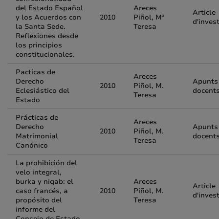
del Estado Español
Areces
Article
y los Acuerdos con
2010
Piñol, Mª
d'inves
la Santa Sede.
Teresa
Reflexiones desde
los principios
constitucionales.
Pacticas de
Areces
Derecho
Apunts
2010
Piñol, M.
Eclesiástico del
docent
Teresa
Estado
Prácticas de
Areces
Derecho
Apunts
2010
Piñol, M.
Matrimonial
docent
Teresa
Canónico
La prohibición del
velo integral,
burka y niqab: el
Areces
Article
caso francés, a
2010
Piñol, M.
d'inves
propósito del
Teresa
informe del
Consejo de Estado