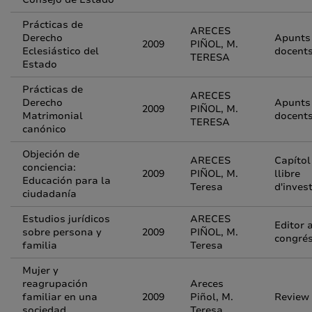
Prácticas de
ARECES
Derecho
Apunts
2009
PIÑOL, M.
Eclesiástico del
docent
TERESA
Estado
Prácticas de
ARECES
Derecho
Apunts
2009
PIÑOL, M.
Matrimonial
docent
TERESA
canónico
Objeción de
ARECES
Capítol
conciencia:
2009
PIÑOL, M.
llibre
Educación para la
Teresa
d'inves
ciudadanía
Estudios jurídicos
ARECES
Editor 
sobre persona y
2009
PIÑOL, M.
congré
familia
Teresa
Mujer y
reagrupación
Areces
familiar en una
2009
Piñol, M.
Review
sociedad
Teresa