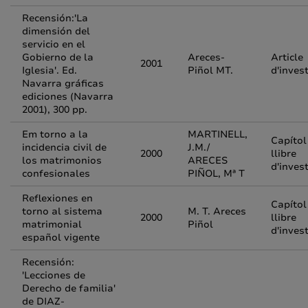
Recensión:'La
dimensión del
servicio en el
Gobierno de la
Areces-
Article
2001
Iglesia'. Ed.
Piñol MT.
d'inves
Navarra gráficas
ediciones (Navarra
2001), 300 pp.
Em torno a la
MARTINELL,
Capítol
incidencia civil de
J.M./
2000
llibre
los matrimonios
ARECES
d'inves
confesionales
PIÑOL, Mª T
Reflexiones en
Capítol
torno al sistema
M. T. Areces
2000
llibre
matrimonial
Piñol
d'inves
español vigente
Recensión:
'Lecciones de
Derecho de familia'
de DIAZ-