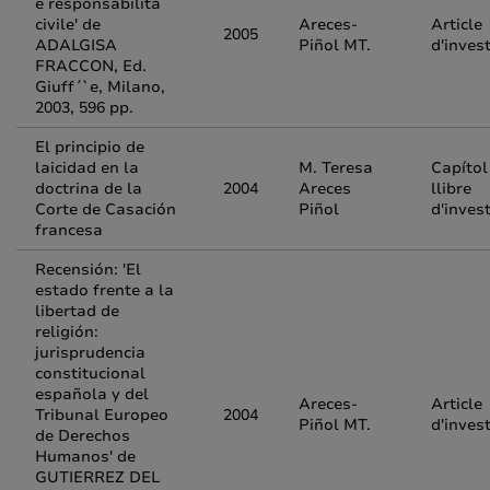
e responsabilità
civile' de
Areces-
Article
2005
ADALGISA
Piñol MT.
d'inves
FRACCON, Ed.
Giuff´`e, Milano,
2003, 596 pp.
El principio de
laicidad en la
M. Teresa
Capítol
doctrina de la
2004
Areces
llibre
Corte de Casación
Piñol
d'inves
francesa
Recensión: 'El
estado frente a la
libertad de
religión:
jurisprudencia
constitucional
española y del
Areces-
Article
Tribunal Europeo
2004
Piñol MT.
d'inves
de Derechos
Humanos' de
GUTIERREZ DEL