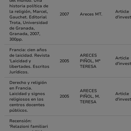
del mundo. Una
historia política de
la religión, Marcel,
Article
2007
Areces MT.
Gauchet. Editorial
d'inves
Trota, Universidad
de Granada,
Granada, 2007,
300pp.
Francia: cien años
de laicidad. Revista
ARECES
Article
'Laicidad y
2005
PIÑOL, Mª
d'inves
libertades. Escritos
TERESA
Jurídicos.
Derecho y religión
en Francia.
ARECES
Laicidad y signos
Article
2005
PIÑOL, M.
religiosos en los
d'inves
TERESA
centros docentes
públicos.
Recensión:
'Relazioni familiari