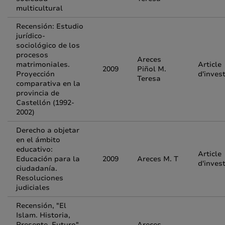
multicultural
Recensión: Estudio
jurídico-
sociológico de los
procesos
Areces
matrimoniales.
Article
2009
Piñol M.
Proyección
d'inves
Teresa
comparativa en la
provincia de
Castellón (1992-
2002)
Derecho a objetar
en el ámbito
educativo:
Article
Educación para la
2009
Areces M. T
d'inves
ciudadanía.
Resoluciones
judiciales
Recensión, "El
Islam. Historia,
Presente, Futuro",
Areces