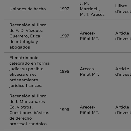
J. M.
Llibre
Uniones de hecho
1997
Martinell,
d'inves
M. T. Areces
Recensión al libro
de F. D. Vázquez
Areces-
Article
Guerrero, Etica,
1997
Piñol MT.
d'inves
deontologia y
abogados
El matrimonio
celebrado en forma
judía: su posible
Areces-
Article
1996
eficacia en el
Piñol MT.
d'inves
ordenamiento
jurídico francés.
Recensión al libro
de J. Manzanares
Ed. y otros.
Areces-
Article
1996
Cuestiones básicas
Piñol MT.
d'inves
de derecho
procesal canónico