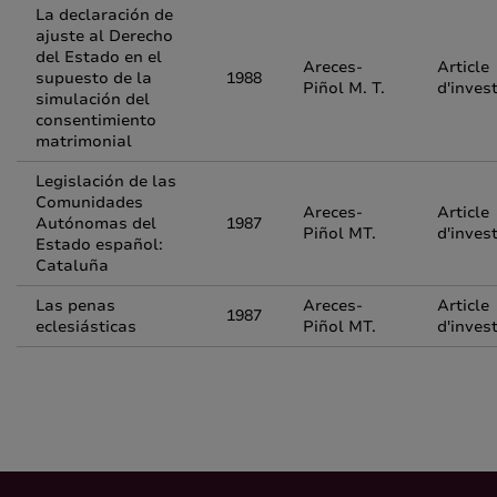
La declaración de
ajuste al Derecho
del Estado en el
Areces-
Article
supuesto de la
1988
Piñol M. T.
d'inves
simulación del
consentimiento
matrimonial
Legislación de las
Comunidades
Areces-
Article
Autónomas del
1987
Piñol MT.
d'inves
Estado español:
Cataluña
Las penas
Areces-
Article
1987
eclesiásticas
Piñol MT.
d'inves