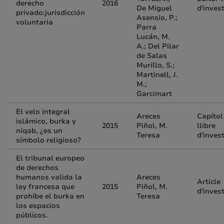
derecho
2016
De Miguel
d'inves
privado:jurisdicción
Asensio, P.;
voluntaria
Parra
Lucán, M.
A.; Del Pilar
de Salas
Murillo, S.;
Martinell, J.
M.;
Garcimart
El velo integral
Areces
Capítol
islámico, burka y
2015
Piñol, M.
llibre
niqab, ¿es un
Teresa
d'inves
símbolo religioso?
El tribunal europeo
de derechos
humanos valida la
Areces
Article
ley francesa que
2015
Piñol, M.
d'inves
prohíbe el burka en
Teresa
los espacios
públicos.