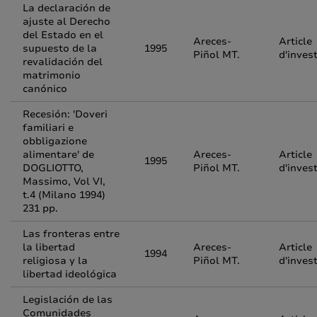
La declaración de
ajuste al Derecho
del Estado en el
Areces-
Article
supuesto de la
1995
Piñol MT.
d'inves
revalidación del
matrimonio
canónico
Recesión: 'Doveri
familiari e
obbligazione
alimentare' de
Areces-
Article
1995
DOGLIOTTO,
Piñol MT.
d'inves
Massimo, Vol VI,
t.4 (Milano 1994)
231 pp.
Las fronteras entre
la libertad
Areces-
Article
1994
religiosa y la
Piñol MT.
d'inves
libertad ideológica
Legislación de las
Comunidades