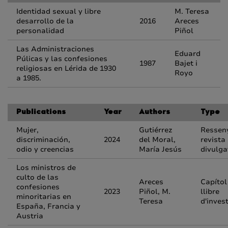
Identidad sexual y libre
M. Teresa
desarrollo de la
2016
Areces
personalidad
Piñol
Las Administraciones
Eduard
Púlicas y las confesiones
1987
Bajet i
religiosas en Lérida de 1930
Royo
a 1985.
Publications
Year
Authors
Type
Mujer,
Gutiérrez
Ressen
discriminación,
2024
del Moral,
revista
odio y creencias
María Jesús
divulga
Los ministros de
culto de las
Areces
Capítol
confesiones
2023
Piñol, M.
llibre
minoritarias en
Teresa
d'inves
España, Francia y
Austria