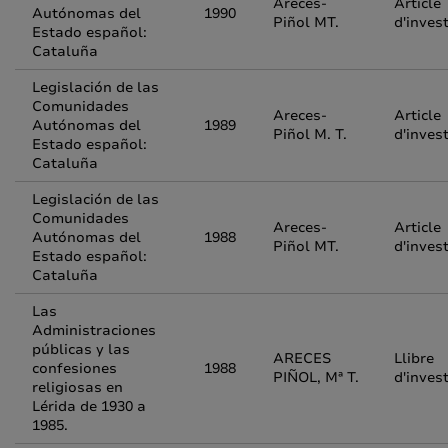
Areces-
Article
Autónomas del
1990
Piñol MT.
d'inves
Estado español:
Cataluña
Legislación de las
Comunidades
Areces-
Article
Autónomas del
1989
Piñol M. T.
d'inves
Estado español:
Cataluña
Legislación de las
Comunidades
Areces-
Article
Autónomas del
1988
Piñol MT.
d'inves
Estado español:
Cataluña
Las
Administraciones
públicas y las
ARECES
Llibre
confesiones
1988
PIÑOL, Mª T.
d'inves
religiosas en
Lérida de 1930 a
1985.