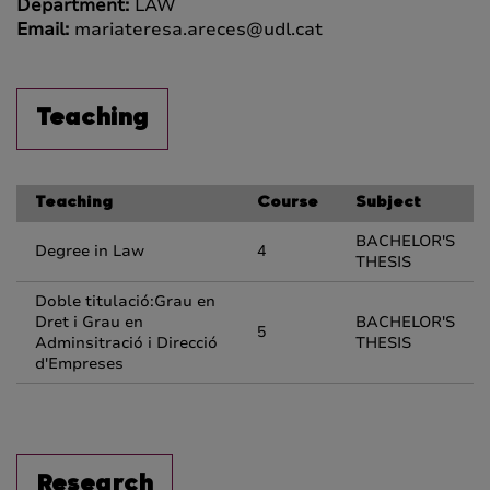
Department:
LAW
Email:
mariateresa.areces@udl.cat
Teaching
Teaching
Course
Subject
BACHELOR'S
Degree in Law
4
THESIS
Doble titulació:Grau en
Dret i Grau en
BACHELOR'S
5
Adminsitració i Direcció
THESIS
d'Empreses
Research