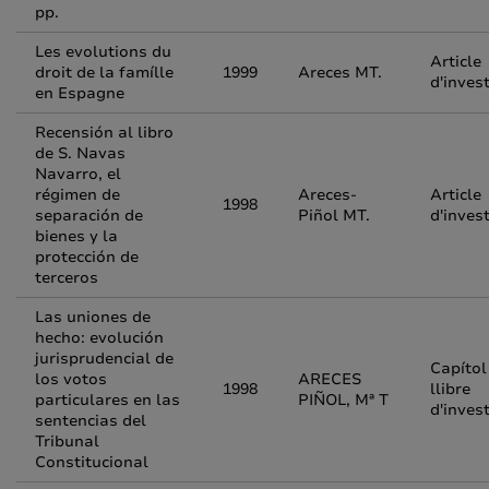
pp.
Les evolutions du
Article
droit de la famílle
1999
Areces MT.
d'inves
en Espagne
Recensión al libro
de S. Navas
Navarro, el
régimen de
Areces-
Article
1998
separación de
Piñol MT.
d'inves
bienes y la
protección de
terceros
Las uniones de
hecho: evolución
jurisprudencial de
Capítol
los votos
ARECES
1998
llibre
particulares en las
PIÑOL, Mª T
d'inves
sentencias del
Tribunal
Constitucional