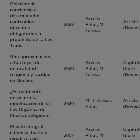
Objeción de
conciencia a
determinados
Areces
contenidos
Article
2023
Piñol, M.
docentes
d'inves
Teresa
obligatorios a
propósito de la Ley
Trans
Una aproximación
a las leyes de
Areces
Capítol
neutralidad
2020
Piñol, M.
llibre
religiosa y lacidad
Teresa
d'inves
en Quebec
¿Es realmente,
necesaria la
M. T. Areces
Article
modificación de la
2020
Piñol
d'inves
Ley Orgánica de
libertad religiosa?
El velo integral
Areces
Capítol
islámico, burka y
2017
Piñol, M.
llibre
niqab ¿es un