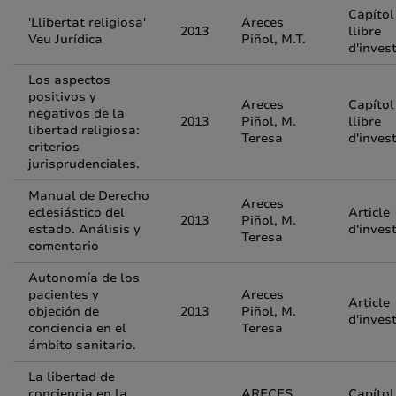
Capítol
'Llibertat religiosa'
Areces
2013
llibre
Veu Jurídica
Piñol, M.T.
d'inves
Los aspectos
positivos y
Areces
Capítol
negativos de la
2013
Piñol, M.
llibre
libertad religiosa:
Teresa
d'inves
criterios
jurisprudenciales.
Manual de Derecho
Areces
eclesiástico del
Article
2013
Piñol, M.
estado. Análisis y
d'inves
Teresa
comentario
Autonomía de los
pacientes y
Areces
Article
objeción de
2013
Piñol, M.
d'inves
conciencia en el
Teresa
ámbito sanitario.
La libertad de
conciencia en la
ARECES
Capítol