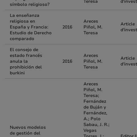
Teresa
d'inves
símbolo religioso?
La enseñanza
religiosa en
Areces
Article
España y Francia:
2016
Piñol, M.
d'inves
Estudio de Derecho
Teresa
comparado
El consejo de
estado francés
Areces
Article
anula la
2016
Piñol, M.
d'inves
prohibición del
Teresa
burkini
Areces
Piñol, M.
Teresa;
Fernández
de Buján y
Fernández,
A.; Polo
Sabau, J. R.;
Nuevos modelos
Vegas
de gestión del
Torres, J.;
Editor l