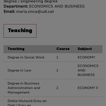
degree / engineering degree
Department:
ECONOMICS AND BUSINESS
Email:
maria.cinca@udl.cat
Teaching
Teaching
Course
Subject
Degree in Social Work
1
ECONOMY
ECONOMICS
Degree in Law
1
AND
BUSINESS
Degree in Business
Administration and
2
ECONOMY II
Management
Doble titulació:Grau en
Dret i Grau en