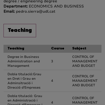
degree / engineering degree
Department:
ECONOMICS AND BUSINESS
Email:
pedro.sierra@udl.cat
Teaching
Teaching
Course
Subject
Degree in Business
CONTROL OF
Administration and
3
MANAGEMENT
Management
AND BUDGET
Doble titulació:Grau
CONTROL OF
en Dret i Grau en
4
MANAGEMENT
Adminsitració i
AND BUDGET
Direcció d'Empreses
Doble titulació: Grau
CONTROL OF
en Administració i
4
MANAGEMENT
Direcció d'Empreses i