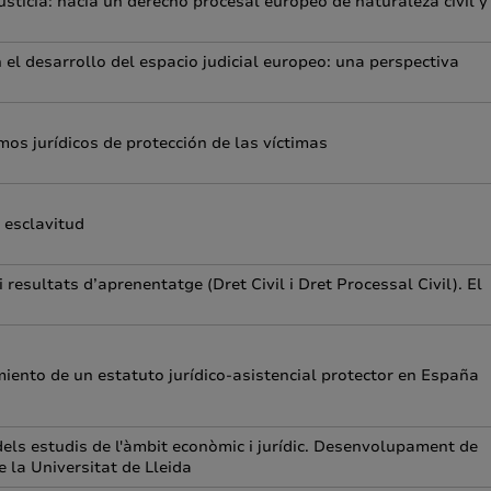
usticia: hacia un derecho procesal europeo de naturaleza civil y
el desarrollo del espacio judicial europeo: una perspectiva
s jurídicos de protección de las víctimas
 esclavitud
 resultats d’aprenentatge (Dret Civil i Dret Processal Civil). El
iento de un estatuto jurídico-asistencial protector en España
ls estudis de l'àmbit econòmic i jurídic. Desenvolupament de
e la Universitat de Lleida