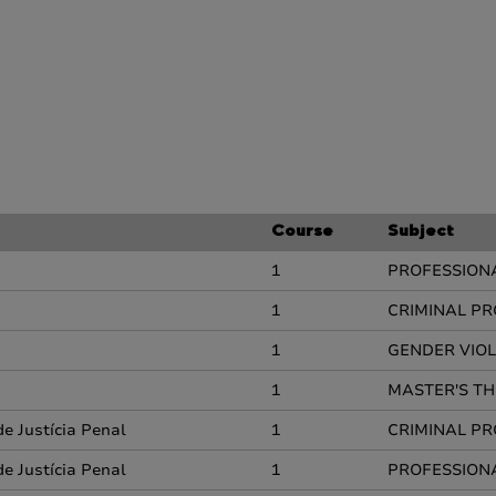
Course
Subject
1
PROFESSIONA
1
CRIMINAL P
1
GENDER VIOL
1
MASTER'S TH
e Justícia Penal
1
CRIMINAL P
e Justícia Penal
1
PROFESSIONA