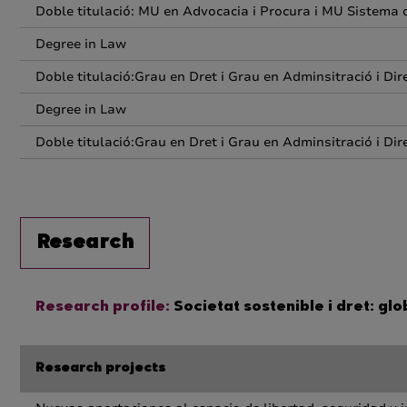
Doble titulació: MU en Advocacia i Procura i MU Sistema d
Degree in Law
Doble titulació:Grau en Dret i Grau en Adminsitració i Di
Degree in Law
Doble titulació:Grau en Dret i Grau en Adminsitració i Di
Research
Research profile:
Societat sostenible i dret: glo
Research projects