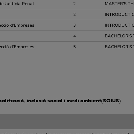
e Justícia Penal
2
MASTER'S TH
2
INTRODUCTIO
recció d'Empreses
3
INTRODUCTIO
4
BACHELOR'S 
recció d'Empreses
5
BACHELOR'S 
balització, inclusió social i medi ambient(SOIUS)