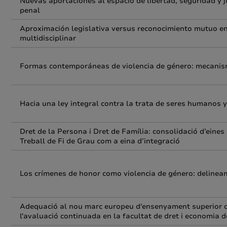
Nuevas aportaciones al espacio de libertad, seguridad y j
penal
Aproximación legislativa versus reconocimiento mutuo en 
multidisciplinar
Formas contemporáneas de violencia de género: mecanismo
Hacia una ley integral contra la trata de seres humanos y
Dret de la Persona i Dret de Família: consolidació d’eines i
Treball de Fi de Grau com a eina d’integració
Los crímenes de honor como violencia de género: delineam
Adequació al nou marc europeu d'ensenyament superior de
l'avaluació continuada en la facultat de dret i economia d